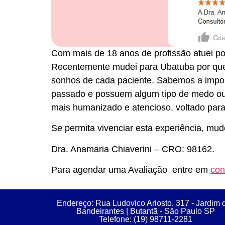
Com mais de 18 anos de profissão atuei po
Recentemente mudei para Ubatuba por quest
sonhos de cada paciente. Sabemos a import
passado e possuem algum tipo de medo ou
mais humanizado e atencioso, voltado para 
Se permita vivenciar esta experiência, mude
Dra. Anamaria Chiaverini – CRO: 98162.
Para agendar uma Avaliação entre em
con
Endereço: Rua Ludovico Ariosto, 317 - Jardim 
Bandeirantes | Butantã - São Paulo SP
Telefone: (19) 98711-2281