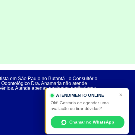
ista em São Paulo no Butantã - o Consultório
Odontológico Dra. Anamaria não atende
ênios. Atende apenas pacientes particulares.
×
×
ATENDIMENTO ONLINE
ATENDIMENTO ONLINE
Olá! Gostaria de agendar uma
Olá! Gostaria de agendar uma
avaliação ou tirar dúvidas?
avaliação ou tirar dúvidas?
Chamar no WhatsApp
Chamar no WhatsApp