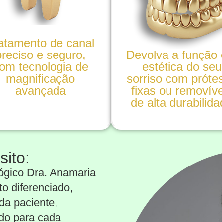
atamento de canal
preciso e seguro,
Devolva a função 
om tecnologia de
estética do seu
magnificação
sorriso com próte
avançada
fixas ou removíve
de alta durabilid
ito:
ógico Dra. Anamaria
to diferenciado,
ada paciente,
do para cada